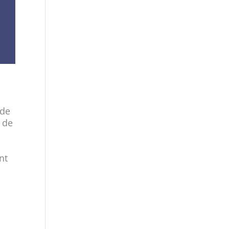
 de
 de
nt