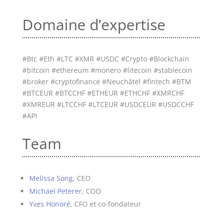
Domaine d’expertise
#Btc #Eth #LTC #XMR #USDC #Crypto #Blockchain
#bitcoin #ethereum #monero #litecoin #stablecoin
#broker #cryptofinance #Neuchâtel #fintech #BTM
#BTCEUR #BTCCHF #ETHEUR #ETHCHF #XMRCHF
#XMREUR #LTCCHF #LTCEUR #USDCEUR #USDCCHF
#API
Team
Melissa Song
, CEO
Michael Peterer
, COO
Yves Honoré
, CFO et co-fondateur